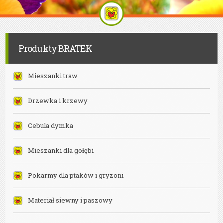
Bielsko-
Biała
Produkty BRATEK
Mieszanki traw
Drzewka i krzewy
Cebula dymka
Mieszanki dla gołębi
Pokarmy dla ptaków i gryzoni
Materiał siewny i paszowy