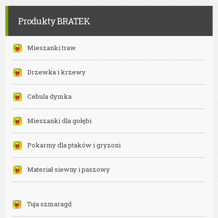
Bielsko-
Biała
Produkty BRATEK
Mieszanki traw
Drzewka i krzewy
Cebula dymka
Mieszanki dla gołębi
Pokarmy dla ptaków i gryzoni
Materiał siewny i paszowy
Tuja szmaragd